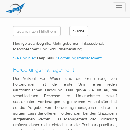
T
o
g
g
Suche
l
e
n
Häufige Suchbegriffe:
Mahngebühren
, Inkassobrief,
a
Mahnbescheid und Schuldnerberatung
v
Sie sind hier:
HelpDesk
/ Forderungsmanagement
i
g
Forderungsmanagement
a
t
Der Verkauf von Waren und die Generierung von
i
Forderungen ist der erste Sinn einer jeden
o
kaufmännischen Handlung. Das große Ziel ist es, die
n
verschiedenen Prozesse im Unternehmen darauf
auszurichten, Forderungen zu generieren. Anschließend ist
es die Aufgabe vom Forderungsmanagement dafür zu
sorgen, dass die offenen Forderungen bei den Gläubigern
aufgetrieben werden. Das Management der Forderung
umfasst daher nicht einfach nur die Rechnungsstellung,