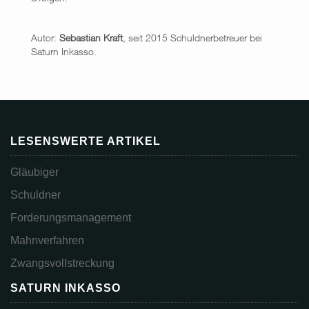
Autor:
Sebastian Kraft
, seit 2015 Schuldnerbetreuer bei
Saturn Inkasso.
LESENSWERTE ARTIKEL
Gläubiger
Schuldner
Forderungsmanagement
Mahnverfahren
Zwangsvollstreckung
SATURN INKASSO